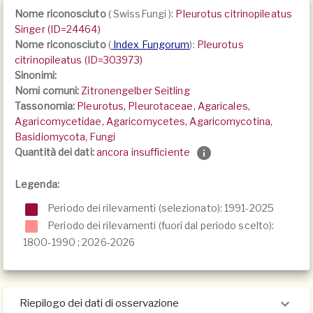
Nome riconosciuto
(
SwissFungi
):
Pleurotus citrinopileatus
Singer (ID=24464)
Nome riconosciuto
(
Index Fungorum
):
Pleurotus
citrinopileatus (ID=303973)
Sinonimi:
Nomi comuni:
Zitronengelber Seitling
Tassonomia:
Pleurotus, Pleurotaceae, Agaricales,
Agaricomycetidae, Agaricomycetes, Agaricomycotina,
Basidiomycota, Fungi
Quantità dei dati:
ancora insufficiente
Legenda:
Periodo dei rilevamenti (selezionato): 1991-2025
Periodo dei rilevamenti (fuori dal periodo scelto):
1800-1990
;
2026-2026
Riepilogo dei dati di osservazione