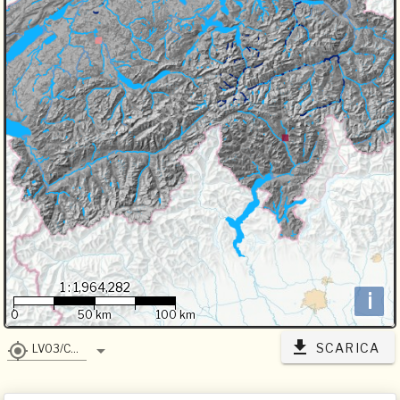
1 : 1,964,282
i
0
50 km
100 km
SCARICA
LV03/CH1903