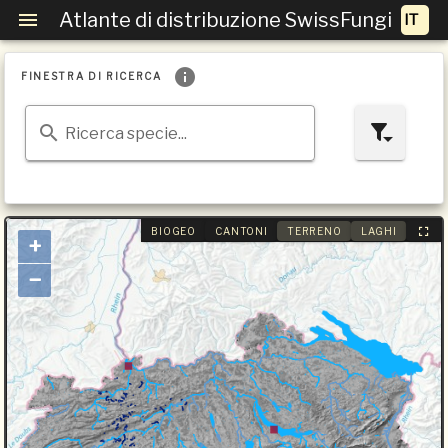
Atlante di distribuzione SwissFungi
FINESTRA DI RICERCA
Ricerca specie...
BIOGEO
CANTONI
TERRENO
LAGHI
+
−