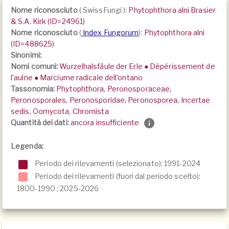
Nome riconosciuto
(
SwissFungi
):
Phytophthora alni Brasier
& S.A. Kirk (ID=24961)
Nome riconosciuto
(
Index Fungorum
):
Phytophthora alni
(ID=488625)
Sinonimi:
Nomi comuni:
Wurzelhalsfäule der Erle ● Dépérissement de
l’aulne ● Marciume radicale dell'ontano
Tassonomia:
Phytophthora, Peronosporaceae,
Peronosporales, Peronosporidae, Peronosporea, Incertae
sedis, Oomycota, Chromista
Quantità dei dati:
ancora insufficiente
Legenda:
Periodo dei rilevamenti (selezionato): 1991-2024
Periodo dei rilevamenti (fuori dal periodo scelto):
1800-1990
;
2025-2026