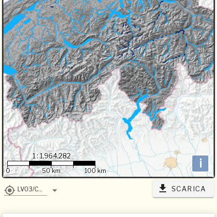
1 : 1,964,282
i
0
50 km
100 km
SCARICA
LV03/CH1903