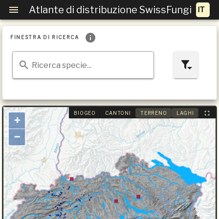
Atlante di distribuzione SwissFungi
FINESTRA DI RICERCA
Ricerca specie...
BIOGEO
CANTONI
TERRENO
LAGHI
+
−