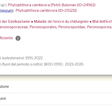
ngi
):
Phytophthora cambivora (Petri) Buisman (ID=24962)
ungorum
):
Phytophthora cambivora (ID=251211)
 der Edelkastanie ● Maladie de l‘encre du châtaignier ● Mal dell’in
eronosporaceae, Peronosporales, Peronosporidae, Peronosporea,
ficiente
i (selezionato): 1991-2022
 (fuori dal periodo scelto):
1800-1990
;
2023-2026
azione
geni