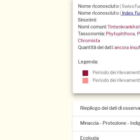
Nome riconosciuto
(
SwissFu
Nome riconosciuto
(
Index F
Sinonimi:
Nomi comuni:
Tintenkrankheit
Tassonomia:
Phytophthora, P
Chromista
Quantità dei dati:
ancora insuf
Legenda:
Periodo dei rilevament
Periodo dei rilevamenti
Riepilogo dei dati di osserv
Minaccia - Protezione - Indi
Ecologia