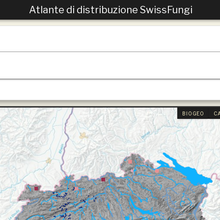
Atlante di distribuzione SwissFungi
BIOGEO
C