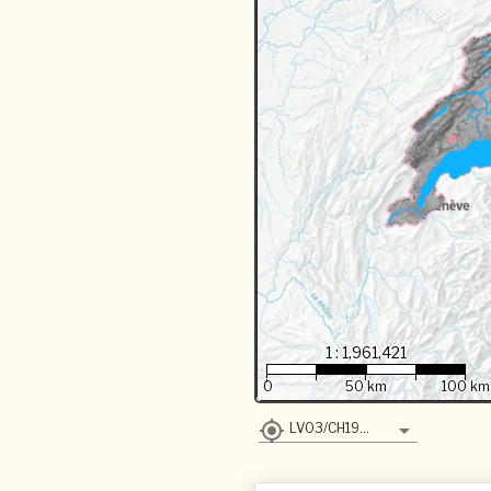
1 : 1,961,421
0
50 km
100 km
LV03/CH1903