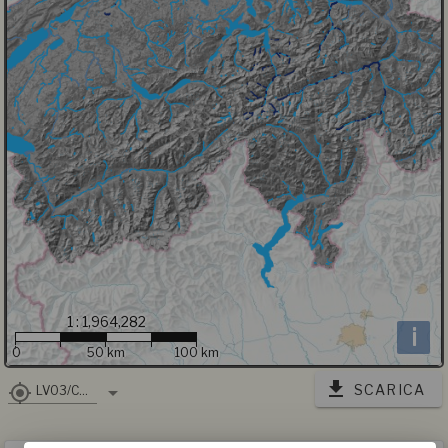
1 : 1,964,282
i
0
50 km
100 km
SCARICA
LV03/CH1903