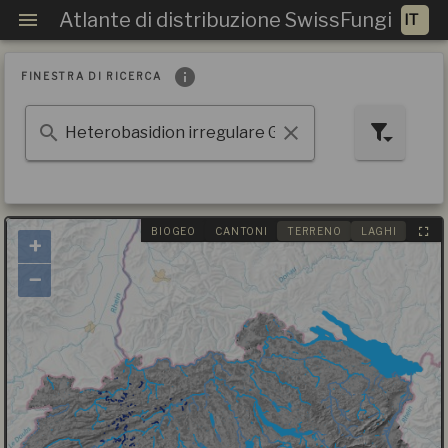
Atlante di distribuzione SwissFungi
FINESTRA DI RICERCA
BIOGEO
CANTONI
TERRENO
LAGHI
+
−