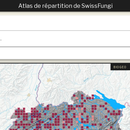
Atlas de répartition de SwissFungi
.
BIOGEO