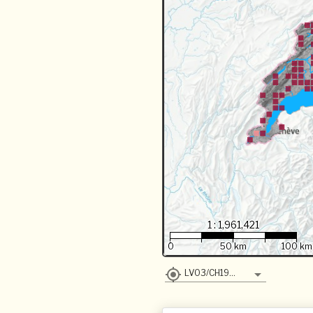
1 : 1,961,421
0
50 km
100 km
LV03/CH1903