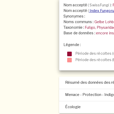
Nom accepté
(
SwissFungi
):
Nom accepté
(
Index Fungor
Synonymes :
Noms communs :
Gelbe Lohbl
Taxonomie :
Fuligo, Physarid
Base de données :
encore ins
Légende :
Période des récoltes (
Période des récoltes (h
Résumé des données des ré
Menace - Protection - Indi
Écologie