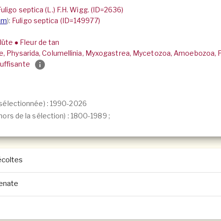
Fuligo septica (L.) F.H. Wigg. (ID=2636)
um
):
Fuligo septica (ID=149977)
üte ● Fleur de tan
ae, Physarida, Columellinia, Myxogastrea, Mycetozoa, Amoebozoa,
uffisante
sélectionnée) : 1990-2026
ors de la sélection) :
1800-1989
;
coltes
genate