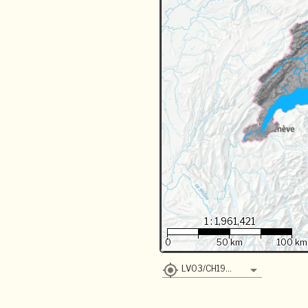
1 : 1,961,421
0
50 km
100 km
LV03/CH1903