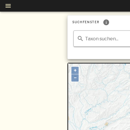
SUCHFENSTER
Taxon suchen...
+
−