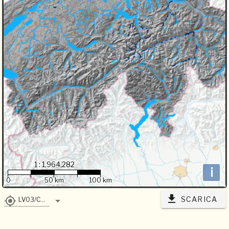
1 : 1,964,282
i
0
50 km
100 km
SCARICA
LV03/CH1903