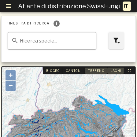
Atlante di distribuzione SwissFungi
FINESTRA DI RICERCA
Ricerca specie...
BIOGEO
CANTONI
TERRENO
LAGHI
+
−