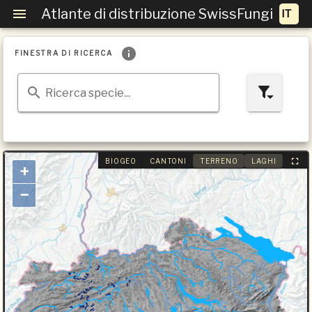
Atlante di distribuzione SwissFungi
FINESTRA DI RICERCA
Ricerca specie...
BIOGEO
CANTONI
TERRENO
LAGHI
+
−