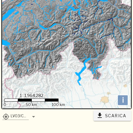
1 : 1,964,282
i
0
50 km
100 km
SCARICA
LV03/CH1903