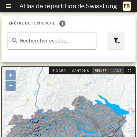
Atlas de répartition de SwissFungi
FENÊTRE DE RECHERCHE
Rechercher espèce...
BIOGEO
CANTONS
RELIEF
LACS
+
−