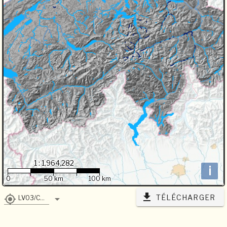
1 : 1,964,282
i
0
50 km
100 km
TÉLÉCHARGER
LV03/CH1903