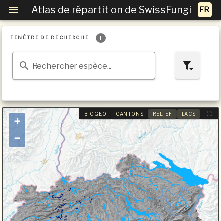
Atlas de répartition de SwissFungi
FENÊTRE DE RECHERCHE
Rechercher espèce...
BIOGEO
CANTONS
RELIEF
LACS
+
−