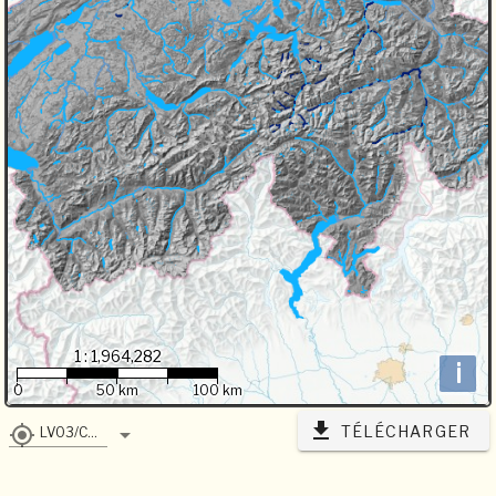
1 : 1,964,282
i
0
50 km
100 km
TÉLÉCHARGER
LV03/CH1903