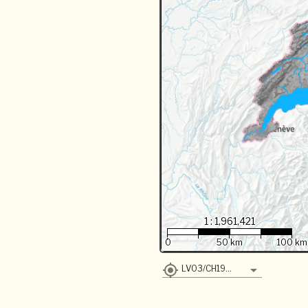
1 : 1,961,421
0
50 km
100 km
LV03/CH1903