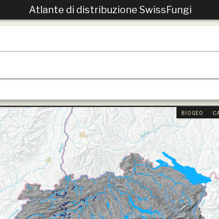
Atlante di distribuzione SwissFungi
BIOGEO
C