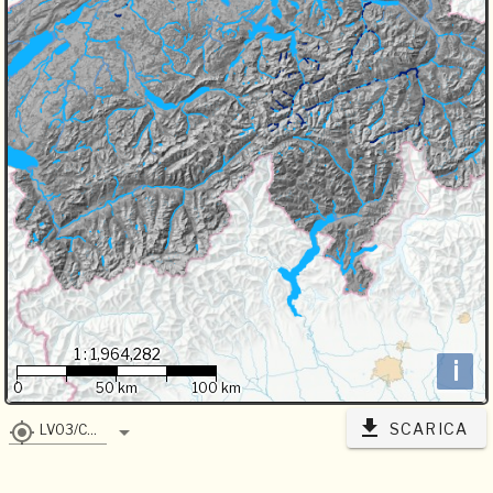
1 : 1,964,282
i
0
50 km
100 km
SCARICA
LV03/CH1903