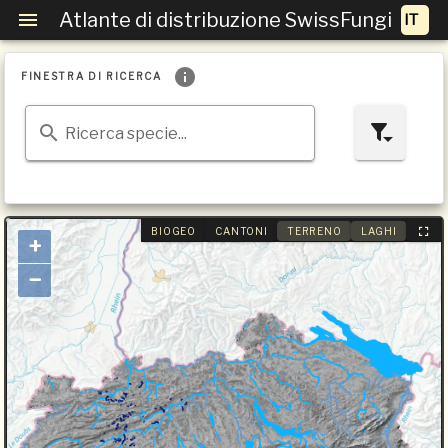
Atlante di distribuzione SwissFungi
FINESTRA DI RICERCA
Ricerca specie...
BIOGEO
CANTONI
TERRENO
LAGHI
+
−