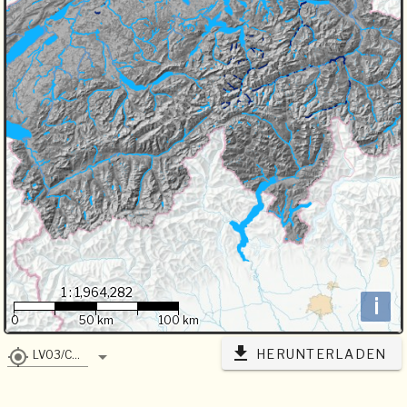
1 : 1,964,282
i
0
50 km
100 km
HERUNTERLADEN
LV03/CH1903