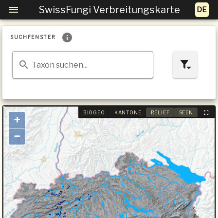
SwissFungi Verbreitungskarte
SUCHFENSTER
Taxon suchen...
BIOGEO
KANTONE
RELIEF
SEEN
+
−