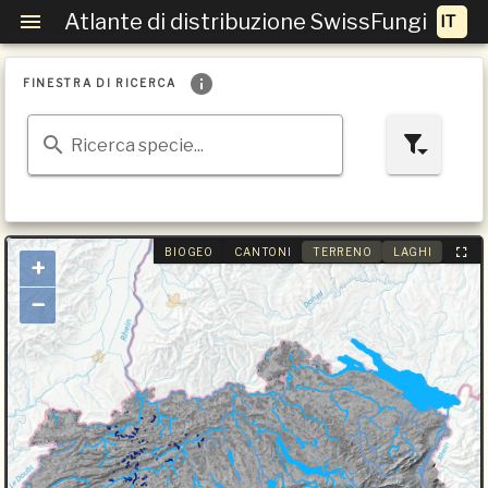
Atlante di distribuzione SwissFungi
FINESTRA DI RICERCA
Ricerca specie...
BIOGEO
CANTONI
TERRENO
LAGHI
+
−