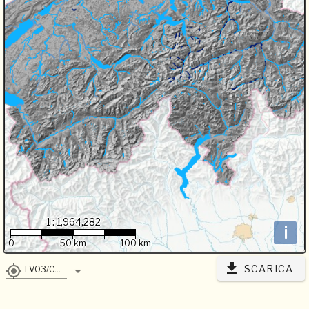
1 : 1,964,282
i
0
50 km
100 km
SCARICA
LV03/CH1903