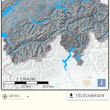
1 : 1,964,282
i
0
50 km
100 km
TÉLÉCHARGER
LV03/CH1903