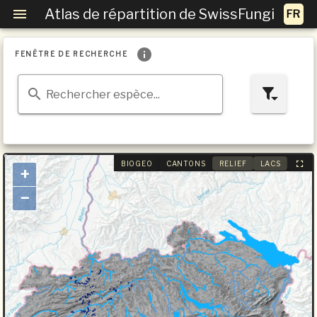
Atlas de répartition de SwissFungi
FENÊTRE DE RECHERCHE
Rechercher espèce...
BIOGEO
CANTONS
RELIEF
LACS
+
−