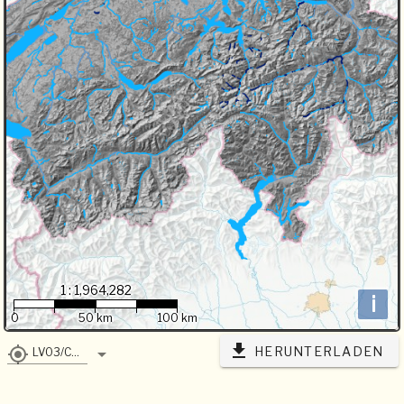
1 : 1,964,282
i
0
50 km
100 km
HERUNTERLADEN
LV03/CH1903