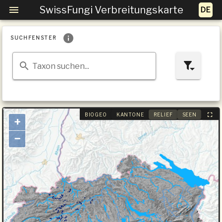
SwissFungi Verbreitungskarte
SUCHFENSTER
Taxon suchen...
BIOGEO
KANTONE
RELIEF
SEEN
+
−