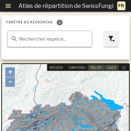
Atlas de répartition de SwissFungi
FENÊTRE DE RECHERCHE
Rechercher espèce...
BIOGEO
CANTONS
RELIEF
LACS
+
−