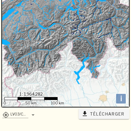
1 : 1,964,282
i
0
50 km
100 km
TÉLÉCHARGER
LV03/CH1903