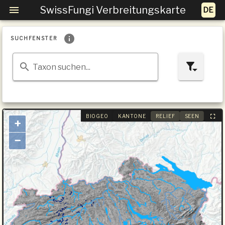
SwissFungi Verbreitungskarte
SUCHFENSTER
Taxon suchen...
BIOGEO
KANTONE
RELIEF
SEEN
+
−