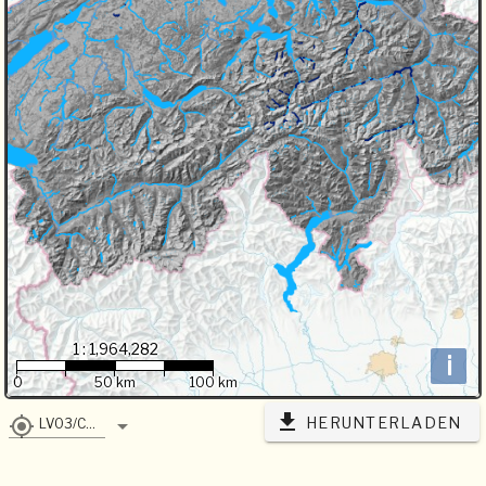
1 : 1,964,282
i
0
50 km
100 km
HERUNTERLADEN
LV03/CH1903