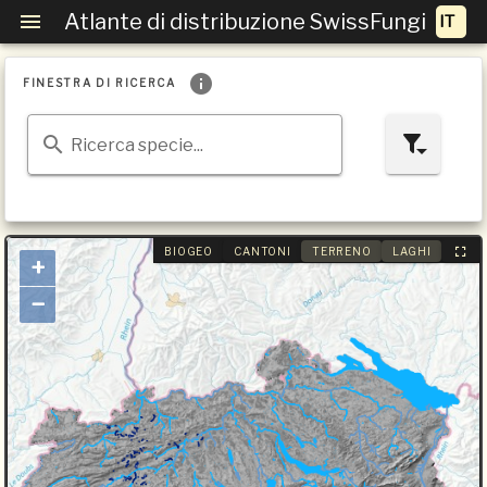
Atlante di distribuzione SwissFungi
FINESTRA DI RICERCA
Ricerca specie...
BIOGEO
CANTONI
TERRENO
LAGHI
+
−