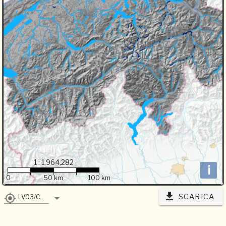
1 : 1,964,282
i
0
50 km
100 km
SCARICA
LV03/CH1903