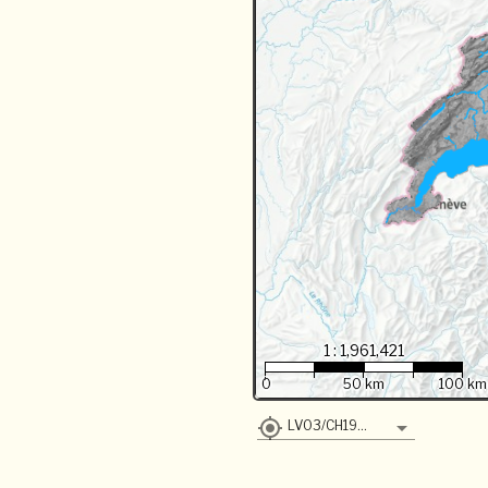
1 : 1,961,421
0
50 km
100 km
LV03/CH1903