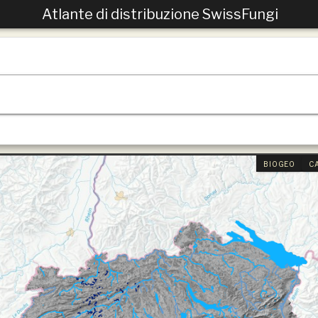
Atlante di distribuzione SwissFungi
BIOGEO
C