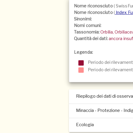
Nome riconosciuto
(
SwissFu
Nome riconosciuto
(
Index F
Sinonimi:
Nomi comuni:
Tassonomia:
Orbilia, Orbilia
Quantità dei dati:
ancora insuf
Legenda:
Periodo dei rilevament
Periodo dei rilevamenti
Riepilogo dei dati di osserv
Minaccia - Protezione - Indi
Ecologia