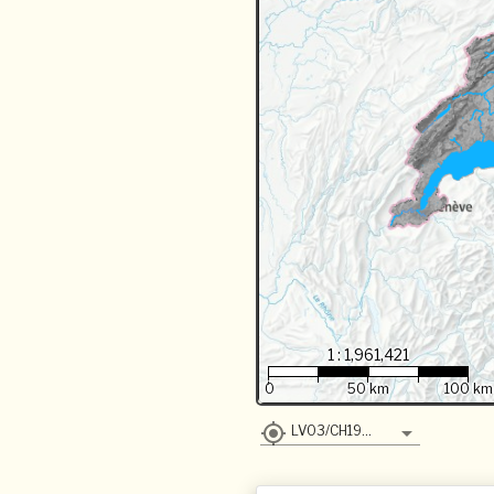
1 : 1,961,421
0
50 km
100 km
LV03/CH1903