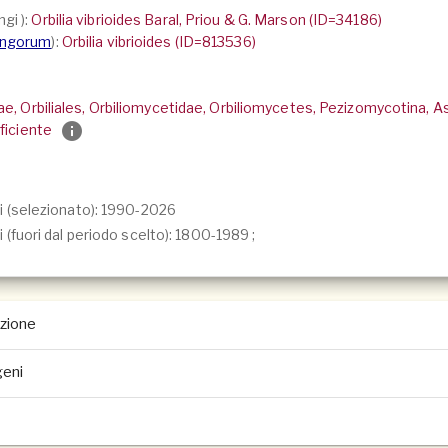
ngi
):
Orbilia vibrioides Baral, Priou & G. Marson (ID=34186)
ungorum
):
Orbilia vibrioides (ID=813536)
ceae, Orbiliales, Orbiliomycetidae, Orbiliomycetes, Pezizomycotina,
ficiente
i (selezionato): 1990-2026
 (fuori dal periodo scelto):
1800-1989
;
azione
geni