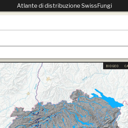
Atlante di distribuzione SwissFungi
BIOGEO
C