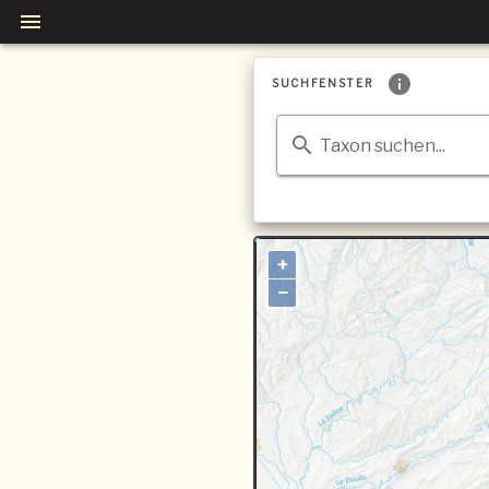
SUCHFENSTER
Taxon suchen...
+
−