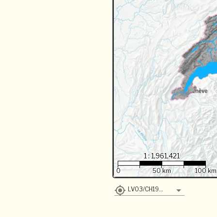
1 : 1,961,421
0
50 km
100 km
LV03/CH1903