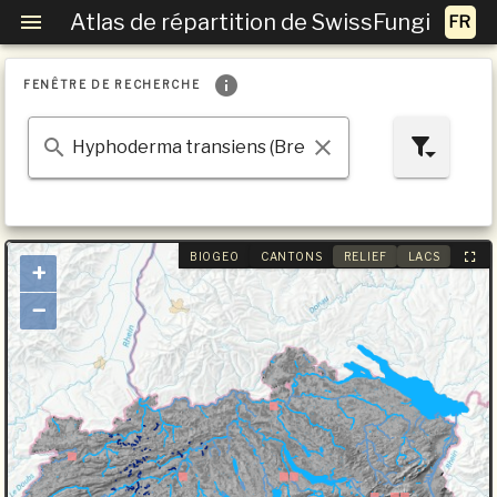
Atlas de répartition de SwissFungi
FENÊTRE DE RECHERCHE
BIOGEO
CANTONS
RELIEF
LACS
+
−