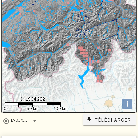
1 : 1,964,282
i
0
50 km
100 km
TÉLÉCHARGER
LV03/CH1903