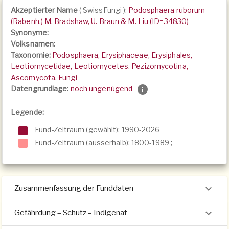
Akzeptierter Name
(
SwissFungi
):
Podosphaera ruborum
(Rabenh.) M. Bradshaw, U. Braun & M. Liu (ID=34830)
Synonyme:
Volksnamen:
Taxonomie:
Podosphaera, Erysiphaceae, Erysiphales,
Leotiomycetidae, Leotiomycetes, Pezizomycotina,
Ascomycota, Fungi
Datengrundlage:
noch ungenügend
Legende:
Fund-Zeitraum (gewählt): 1990-2026
Fund-Zeitraum (ausserhalb):
1800-1989
;
Zusammenfassung der Funddaten
Gefährdung – Schutz – Indigenat