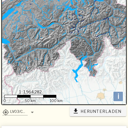
1 : 1,964,282
i
0
50 km
100 km
HERUNTERLADEN
LV03/CH1903