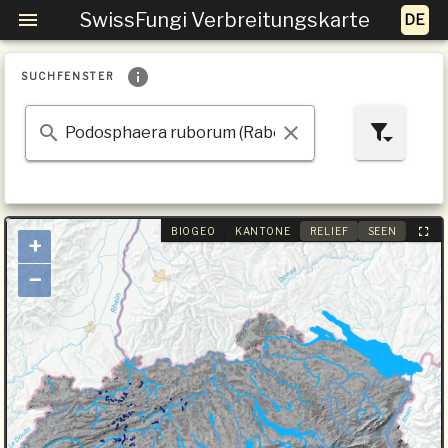
SwissFungi Verbreitungskarte
SUCHFENSTER
BIOGEO
KANTONE
RELIEF
SEEN
+
−