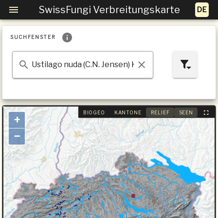
SwissFungi Verbreitungskarte
SUCHFENSTER
BIOGEO
KANTONE
RELIEF
SEEN
+
−