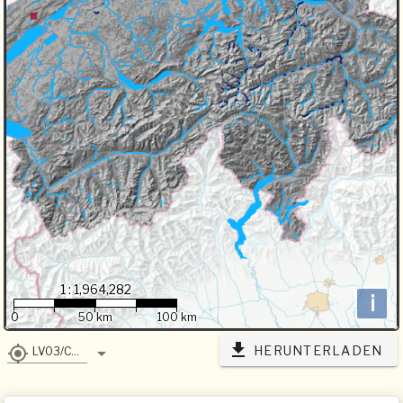
1 : 1,964,282
i
0
50 km
100 km
HERUNTERLADEN
LV03/CH1903