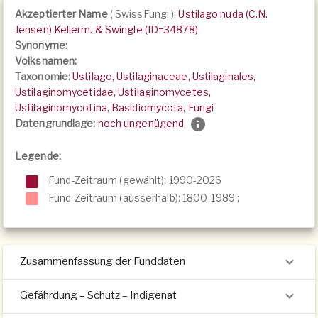
Akzeptierter Name
(
SwissFungi
):
Ustilago nuda (C.N.
Jensen) Kellerm. & Swingle (ID=34878)
Synonyme:
Volksnamen:
Taxonomie:
Ustilago, Ustilaginaceae, Ustilaginales,
Ustilaginomycetidae, Ustilaginomycetes,
Ustilaginomycotina, Basidiomycota, Fungi
Datengrundlage:
noch ungenügend
Legende:
Fund-Zeitraum (gewählt): 1990-2026
Fund-Zeitraum (ausserhalb):
1800-1989
;
Zusammenfassung der Funddaten
Gefährdung – Schutz – Indigenat