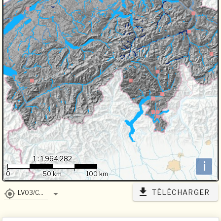
1 : 1,964,282
i
0
50 km
100 km
TÉLÉCHARGER
LV03/CH1903