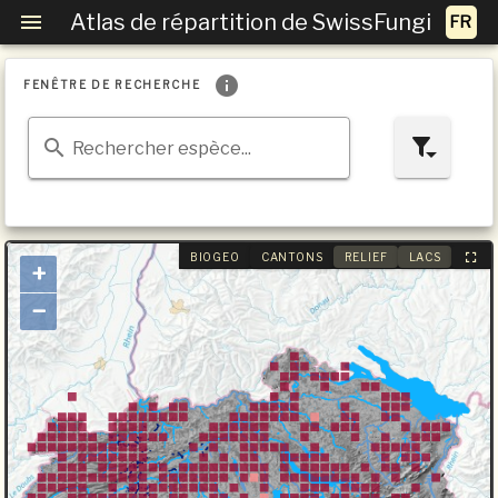
Atlas de répartition de SwissFungi
FENÊTRE DE RECHERCHE
Rechercher espèce...
BIOGEO
CANTONS
RELIEF
LACS
+
−