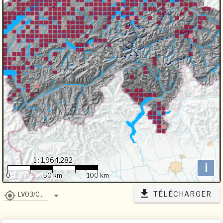
1 : 1,964,282
i
0
50 km
100 km
TÉLÉCHARGER
LV03/CH1903