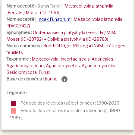
Nom accepté
(
SwissFungi
):
Megacollybia platyphylla
(Pers.:Fr.) Moser (ID=4566)
Nom accepté
(
Index Fungorum
):
Megacollybia platyphylla
(ID=317427)
Synonymes :
Oudemansiella platyphylla (Pers.: Fr.) M.M.
Moser (ID=28782) ● Collybia platyphylla (ID=28783)
Noms communs :
Breitblättriger Rübling ● Collybie à larges
feuillets
Taxonomie :
Megacollybia, Incertae sedis, Agaricales,
Agaricomycetidae, Agaricomycetes, Agaricomycotina,
Basidiomycota, Fungi
Base de données :
bonne
Légende :
Période des récoltes (sélectionnée) : 1990-2026
Période des récoltes (hors de la sélection) :
1800-
1989
;