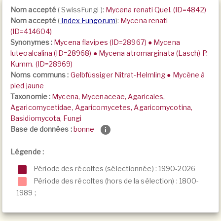
Nom accepté
(
SwissFungi
):
Mycena renati Quel. (ID=4842)
Nom accepté
(
Index Fungorum
):
Mycena renati
(ID=414604)
Synonymes :
Mycena flavipes (ID=28967) ● Mycena
luteoalcalina (ID=28968) ● Mycena atromarginata (Lasch) P.
Kumm. (ID=28969)
Noms communs :
Gelbfüssiger Nitrat-Helmling ● Mycène à
pied jaune
Taxonomie :
Mycena, Mycenaceae, Agaricales,
Agaricomycetidae, Agaricomycetes, Agaricomycotina,
Basidiomycota, Fungi
Base de données :
bonne
Légende :
Période des récoltes (sélectionnée) : 1990-2026
Période des récoltes (hors de la sélection) :
1800-
1989
;