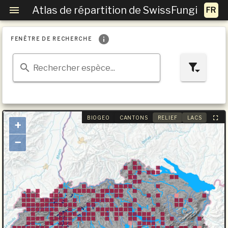
Atlas de répartition de SwissFungi
FENÊTRE DE RECHERCHE
Rechercher espèce...
BIOGEO
CANTONS
RELIEF
LACS
+
−