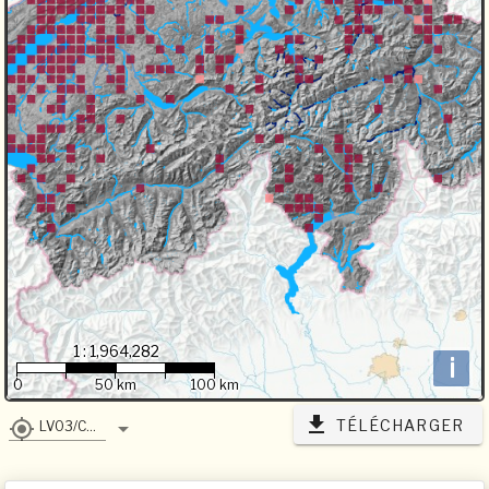
1 : 1,964,282
i
0
50 km
100 km
TÉLÉCHARGER
LV03/CH1903