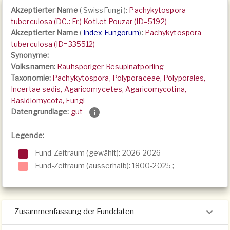
Akzeptierter Name
(
SwissFungi
):
Pachykytospora
tuberculosa (DC.: Fr.) Kotl.et Pouzar (ID=5192)
Akzeptierter Name
(
Index Fungorum
):
Pachykytospora
tuberculosa (ID=335512)
Synonyme:
Volksnamen:
Rauhsporiger Resupinatporling
Taxonomie:
Pachykytospora, Polyporaceae, Polyporales,
Incertae sedis, Agaricomycetes, Agaricomycotina,
Basidiomycota, Fungi
Datengrundlage:
gut
Legende:
Fund-Zeitraum (gewählt): 2026-2026
Fund-Zeitraum (ausserhalb):
1800-2025
;
Zusammenfassung der Funddaten