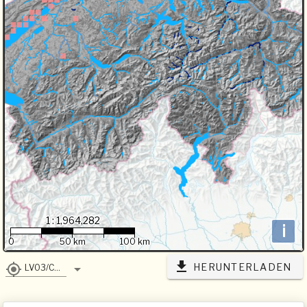
1 : 1,964,282
i
0
50 km
100 km
HERUNTERLADEN
LV03/CH1903