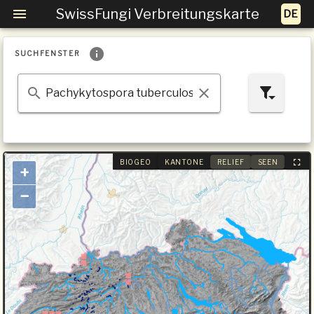
SwissFungi Verbreitungskarte
SUCHFENSTER
BIOGEO
KANTONE
RELIEF
SEEN
+
−