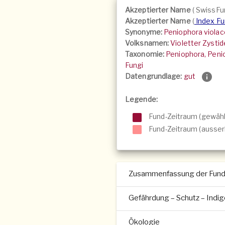
Akzeptierter Name
(
SwissFu
Akzeptierter Name
(
Index F
Synonyme:
Peniophora violac
Volksnamen:
Violetter Zystid
Taxonomie:
Peniophora, Peni
Fungi
Datengrundlage:
gut
Legende:
Fund-Zeitraum (gewähl
Fund-Zeitraum (ausser
Zusammenfassung der Fun
Gefährdung – Schutz – Indi
Ökologie