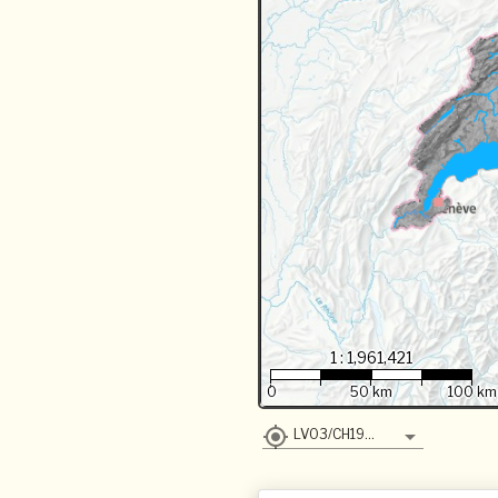
1 : 1,961,421
0
50 km
100 km
LV03/CH1903