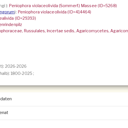
ngi
):
Peniophora violaceolivida (Sommerf.) Massee (ID=5268)
ungorum
):
Peniophora violaceolivida (ID=414464)
ealivida (ID=29393)
enrindenpilz
ophoraceae, Russulales, Incertae sedis, Agaricomycetes, Agarico
t): 2026-2026
halb):
1800-2025
;
ddaten
genat