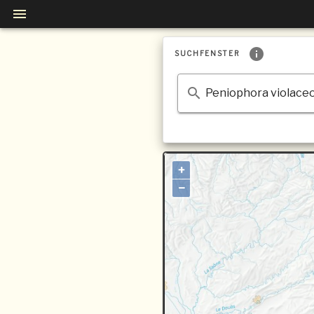
SUCHFENSTER
+
−