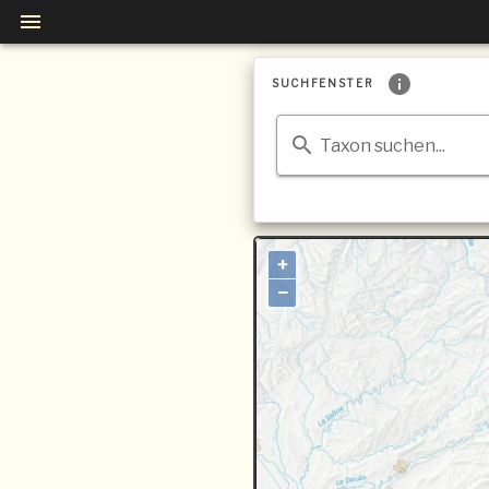
SUCHFENSTER
Taxon suchen...
+
−