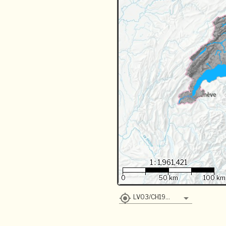
1 : 1,961,421
0
50 km
100 km
LV03/CH1903