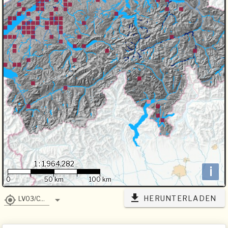
1 : 1,964,282
i
0
50 km
100 km
HERUNTERLADEN
LV03/CH1903