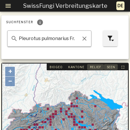
SwissFungi Verbreitungskarte
SUCHFENSTER
BIOGEO
KANTONE
RELIEF
SEEN
+
−