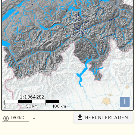
1 : 1,964,282
i
0
50 km
100 km
HERUNTERLADEN
LV03/CH1903