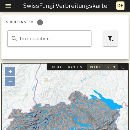
SwissFungi Verbreitungskarte
SUCHFENSTER
Taxon suchen...
BIOGEO
KANTONE
RELIEF
SEEN
+
−