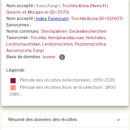
Nom accepté
(
SwissFungi
):
Trochila ilicina (Nees:Fr.)
Greenh. et Morgan-Jo (ID=7070)
Nom accepté
(
Index Fungorum
):
Trochila ilicina (ID=102607)
Synonymes :
Noms communs :
Stechpalmen-Deckelbecherchen
Taxonomie :
Trochila, Hemiphacidiaceae, Helotiales,
Leotiomycetidae, Leotiomycetes, Pezizomycotina,
Ascomycota, Fungi
Base de données :
bonne
Légende :
Période des récoltes (sélectionnée) : 1990-2026
Période des récoltes (hors de la sélection) :
1800-
1989
;
Résumé des données des récoltes