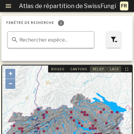
Atlas de répartition de SwissFungi
FENÊTRE DE RECHERCHE
Rechercher espèce...
BIOGEO
CANTONS
RELIEF
LACS
+
−