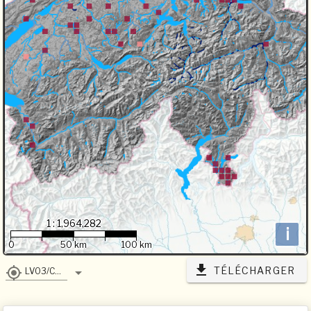
1 : 1,964,282
i
0
50 km
100 km
TÉLÉCHARGER
LV03/CH1903