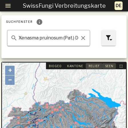
SwissFungi Verbreitungskarte
SUCHFENSTER
BIOGEO
KANTONE
RELIEF
SEEN
+
−