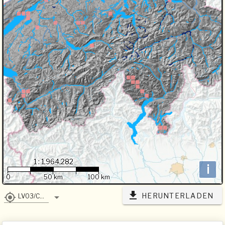
1 : 1,964,282
i
0
50 km
100 km
HERUNTERLADEN
LV03/CH1903