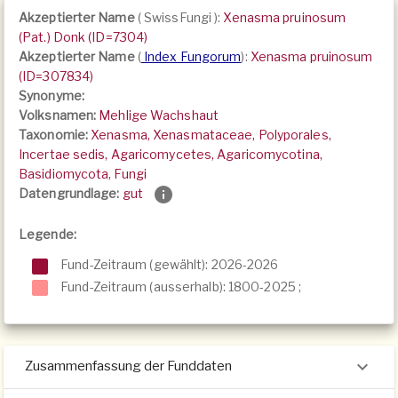
Akzeptierter Name
(
SwissFungi
):
Xenasma pruinosum
(Pat.) Donk (ID=7304)
Akzeptierter Name
(
Index Fungorum
):
Xenasma pruinosum
(ID=307834)
Synonyme:
Volksnamen:
Mehlige Wachshaut
Taxonomie:
Xenasma, Xenasmataceae, Polyporales,
Incertae sedis, Agaricomycetes, Agaricomycotina,
Basidiomycota, Fungi
Datengrundlage:
gut
Legende:
Fund-Zeitraum (gewählt): 2026-2026
Fund-Zeitraum (ausserhalb):
1800-2025
;
Zusammenfassung der Funddaten