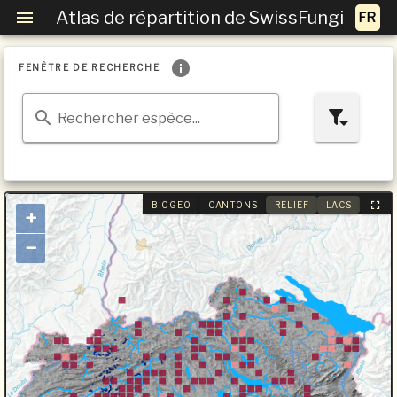
Atlas de répartition de SwissFungi
FENÊTRE DE RECHERCHE
Rechercher espèce...
BIOGEO
CANTONS
RELIEF
LACS
+
−