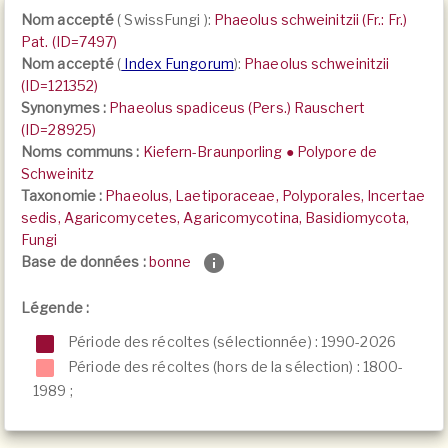
Nom accepté
(
SwissFungi
):
Phaeolus schweinitzii (Fr.: Fr.)
Pat. (ID=7497)
Nom accepté
(
Index Fungorum
):
Phaeolus schweinitzii
(ID=121352)
Synonymes :
Phaeolus spadiceus (Pers.) Rauschert
(ID=28925)
Noms communs :
Kiefern-Braunporling ● Polypore de
Schweinitz
Taxonomie :
Phaeolus, Laetiporaceae, Polyporales, Incertae
sedis, Agaricomycetes, Agaricomycotina, Basidiomycota,
Fungi
Base de données :
bonne
Légende :
Période des récoltes (sélectionnée) : 1990-2026
Période des récoltes (hors de la sélection) :
1800-
1989
;