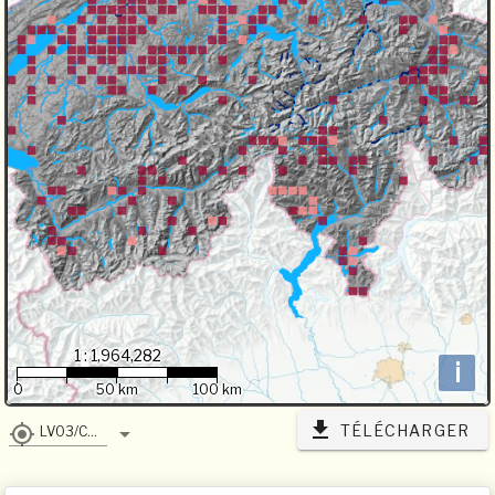
1 : 1,964,282
i
0
50 km
100 km
TÉLÉCHARGER
LV03/CH1903