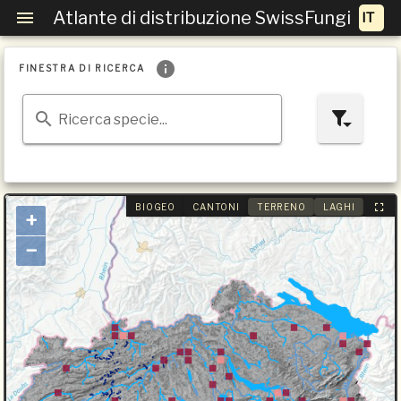
Atlante di distribuzione SwissFungi
FINESTRA DI RICERCA
Ricerca specie...
BIOGEO
CANTONI
TERRENO
LAGHI
+
−