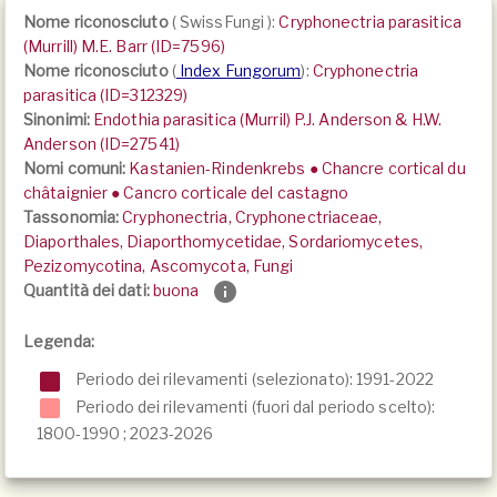
Nome riconosciuto
(
SwissFungi
):
Cryphonectria parasitica
(Murrill) M.E. Barr (ID=7596)
Nome riconosciuto
(
Index Fungorum
):
Cryphonectria
parasitica (ID=312329)
Sinonimi:
Endothia parasitica (Murril) P.J. Anderson & H.W.
Anderson (ID=27541)
Nomi comuni:
Kastanien-Rindenkrebs ● Chancre cortical du
châtaignier ● Cancro corticale del castagno
Tassonomia:
Cryphonectria, Cryphonectriaceae,
Diaporthales, Diaporthomycetidae, Sordariomycetes,
Pezizomycotina, Ascomycota, Fungi
Quantità dei dati:
buona
Legenda:
Periodo dei rilevamenti (selezionato): 1991-2022
Periodo dei rilevamenti (fuori dal periodo scelto):
1800-1990
;
2023-2026