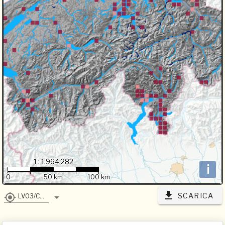
1 : 1,964,282
i
0
50 km
100 km
SCARICA
LV03/CH1903