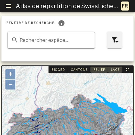
Atlas de répartition de SwissLichens
FENÊTRE DE RECHERCHE
Rechercher espèce...
BIOGEO
CANTONS
RELIEF
LACS
+
−