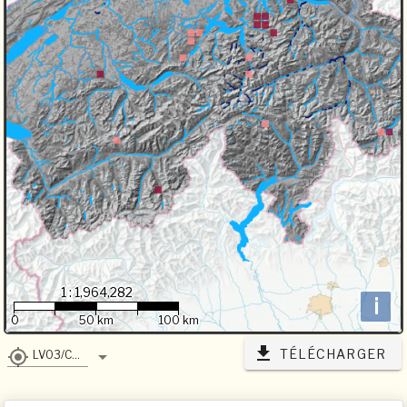
1 : 1,964,282
i
0
50 km
100 km
TÉLÉCHARGER
LV03/CH1903