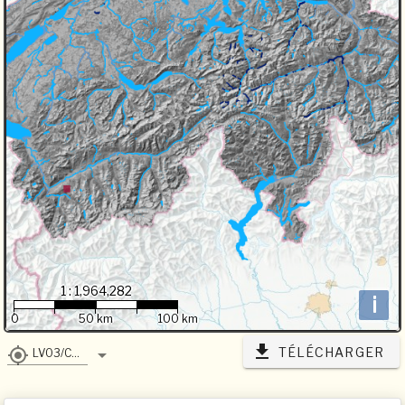
1 : 1,964,282
i
0
50 km
100 km
TÉLÉCHARGER
LV03/CH1903