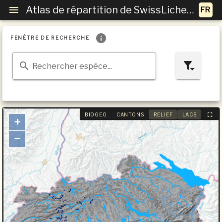
Atlas de répartition de SwissLichens
FENÊTRE DE RECHERCHE
Rechercher espèce...
BIOGEO
CANTONS
RELIEF
LACS
+
−