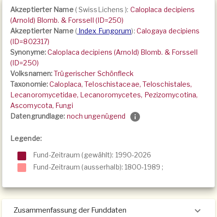
Akzeptierter Name
(
SwissLichens
):
Caloplaca decipiens
(Arnold) Blomb. & Forssell (ID=250)
Akzeptierter Name
(
Index Fungorum
):
Calogaya decipiens
(ID=802317)
Synonyme:
Caloplaca decipiens (Arnold) Blomb. & Forssell
(ID=250)
Volksnamen:
Trügerischer Schönfleck
Taxonomie:
Caloplaca, Teloschistaceae, Teloschistales,
Lecanoromycetidae, Lecanoromycetes, Pezizomycotina,
Ascomycota, Fungi
Datengrundlage:
noch ungenügend
Legende:
Fund-Zeitraum (gewählt): 1990-2026
Fund-Zeitraum (ausserhalb):
1800-1989
;
Zusammenfassung der Funddaten