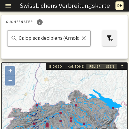
SwissLichens Verbreitungskarte
SUCHFENSTER
BIOGEO
KANTONE
RELIEF
SEEN
+
−