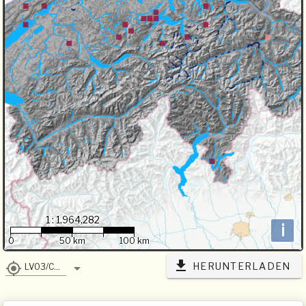
1 : 1,964,282
i
0
50 km
100 km
HERUNTERLADEN
LV03/CH1903