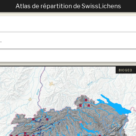
Atlas de répartition de SwissLichens
.
BIOGEO