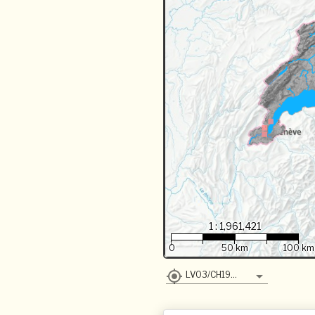
1 : 1,961,421
0
50 km
100 km
LV03/CH1903