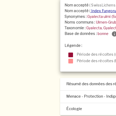
Nom accepté
(
SwissLichen
Nom accepté
(
Index Fungor
Synonymes :
Gyalecta ulmi (Sw
Noms communs :
Ulmen-Grub
Taxonomie :
Gyalecta, Gyale
Base de données :
bonne
Légende :
Période des récoltes (
Période des récoltes (h
Résumé des données des ré
Menace - Protection - Indi
Écologie