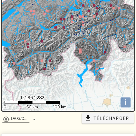
1 : 1,964,282
i
0
50 km
100 km
TÉLÉCHARGER
LV03/CH1903