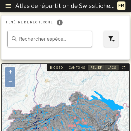
Atlas de répartition de SwissLichens
FENÊTRE DE RECHERCHE
Rechercher espèce...
BIOGEO
CANTONS
RELIEF
LACS
+
−