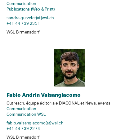
Communication
Publications (Web & Print)
sandra.gurzeler(at)wsl
.
ch
+41 44 739 2351
WSL Birmensdorf
Fabio Andrin Valsangiacomo
Outreach, équipe éditoriale DIAGONAL et News, events
Communication
Communication WSL
fabio.valsangiacomo(at)wsl
.
ch
+41 44 739 2274
WSL Birmensdorf