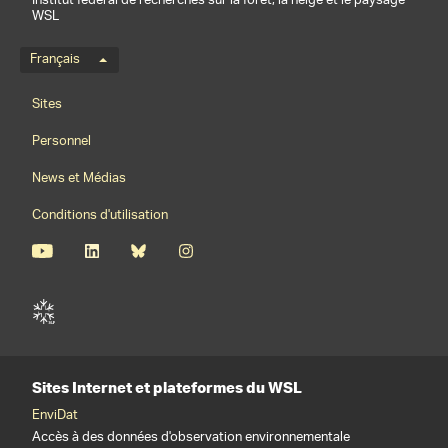
Institut fédéral de recherches sur la forêt, la neige et le paysage
WSL
Menu de langue
Français
Footernavigation
Sites
Personnel
News et Médias
Conditions d'utilisation
Sites Internet et plateformes du WSL
EnviDat
Accès à des données d'observation environnementale