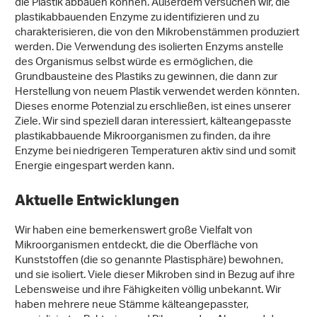
die Plastik abbauen können. Außerdem versuchen wir, die
plastikabbauenden Enzyme zu identifizieren und zu
charakterisieren, die von den Mikrobenstämmen produziert
werden. Die Verwendung des isolierten Enzyms anstelle
des Organismus selbst würde es ermöglichen, die
Grundbausteine des Plastiks zu gewinnen, die dann zur
Herstellung von neuem Plastik verwendet werden könnten.
Dieses enorme Potenzial zu erschließen, ist eines unserer
Ziele. Wir sind speziell daran interessiert, kälteangepasste
plastikabbauende Mikroorganismen zu finden, da ihre
Enzyme bei niedrigeren Temperaturen aktiv sind und somit
Energie eingespart werden kann.
Aktuelle Entwicklungen
Wir haben eine bemerkenswert große Vielfalt von
Mikroorganismen entdeckt, die die Oberfläche von
Kunststoffen (die so genannte Plastisphäre) bewohnen,
und sie isoliert. Viele dieser Mikroben sind in Bezug auf ihre
Lebensweise und ihre Fähigkeiten völlig unbekannt. Wir
haben mehrere neue Stämme kälteangepasster,