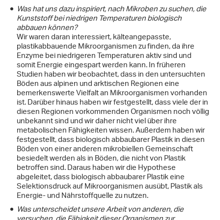
Was hat uns dazu inspiriert, nach Mikroben zu suchen, die
Kunststoff bei niedrigen Temperaturen biologisch
abbauen können?
Wir waren daran interessiert, kälteangepasste,
plastikabbauende Mikroorganismen zu finden, da ihre
Enzyme bei niedrigeren Temperaturen aktiv sind und
somit Energie eingespart werden kann. In früheren
Studien haben wir beobachtet, dass in den untersuchten
Böden aus alpinen und arktischen Regionen eine
bemerkenswerte Vielfalt an Mikroorganismen vorhanden
ist. Darüber hinaus haben wir festgestellt, dass viele der in
diesen Regionen vorkommenden Organismen noch völlig
unbekannt sind und wir daher nicht viel über ihre
metabolischen Fähigkeiten wissen. Außerdem haben wir
festgestellt, dass biologisch abbaubarer Plastik in diesen
Böden von einer anderen mikrobiellen Gemeinschaft
besiedelt werden als in Böden, die nicht von Plastik
betroffen sind. Daraus haben wir die Hypothese
abgeleitet, dass biologisch abbaubarer Plastik eine
Selektionsdruck auf Mikroorganismen ausübt, Plastik als
Energie- und Nährstoffquelle zu nutzen.
Was unterscheidet unsere Arbeit von anderen, die
versuchen, die Fähigkeit dieser Organismen zur