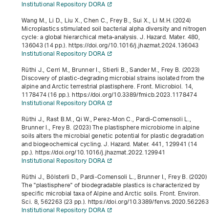
Institutional Repository DORA
Wang M., Li D., Liu X., Chen C., Frey B., Sui X., Li M.H. (2024)
Microplastics stimulated soil bacterial alpha diversity and nitrogen
cycle: a global hierarchical meta-analysis. J. Hazard. Mater.
480
,
136043 (14 pp.). https://doi.org/10.1016/j.jhazmat.2024.136043
Institutional Repository DORA
Rüthi J., Cerri M., Brunner I., Stierli B., Sander M., Frey B. (2023)
Discovery of plastic-degrading microbial strains isolated from the
alpine and Arctic terrestrial plastisphere. Front. Microbiol.
14
,
1178474 (16 pp.). https://doi.org/10.3389/fmicb.2023.1178474
Institutional Repository DORA
Rüthi J., Rast B.M., Qi W., Perez-Mon C., Pardi-Comensoli L.,
Brunner I., Frey B. (2023) The plastisphere microbiome in alpine
soils alters the microbial genetic potential for plastic degradation
and biogeochemical cycling. J. Hazard. Mater.
441
, 129941 (14
pp.). https://doi.org/10.1016/j.jhazmat.2022.129941
Institutional Repository DORA
Rüthi J., Bölsterli D., Pardi-Comensoli L., Brunner I., Frey B. (2020)
The "plastisphere" of biodegradable plastics is characterized by
specific microbial taxa of Alpine and Arctic soils. Front. Environ.
Sci.
8
, 562263 (23 pp.). https://doi.org/10.3389/fenvs.2020.562263
Institutional Repository DORA