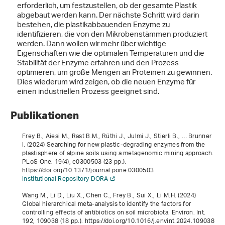
erforderlich, um festzustellen, ob der gesamte Plastik
abgebaut werden kann. Der nächste Schritt wird darin
bestehen, die plastikabbauenden Enzyme zu
identifizieren, die von den Mikrobenstämmen produziert
werden. Dann wollen wir mehr über wichtige
Eigenschaften wie die optimalen Temperaturen und die
Stabilität der Enzyme erfahren und den Prozess
optimieren, um große Mengen an Proteinen zu gewinnen.
Dies wiederum wird zeigen, ob die neuen Enzyme für
einen industriellen Prozess geeignet sind.
Publikationen
Frey B., Aiesi M., Rast B.M., Rüthi J., Julmi J., Stierli B., … Brunner
I. (2024) Searching for new plastic-degrading enzymes from the
plastisphere of alpine soils using a metagenomic mining approach.
PLoS One.
19
(4), e0300503 (23 pp.).
https://doi.org/10.1371/journal.pone.0300503
Institutional Repository DORA
Wang M., Li D., Liu X., Chen C., Frey B., Sui X., Li M.H. (2024)
Global hierarchical meta-analysis to identify the factors for
controlling effects of antibiotics on soil microbiota. Environ. Int.
192
, 109038 (18 pp.). https://doi.org/10.1016/j.envint.2024.109038