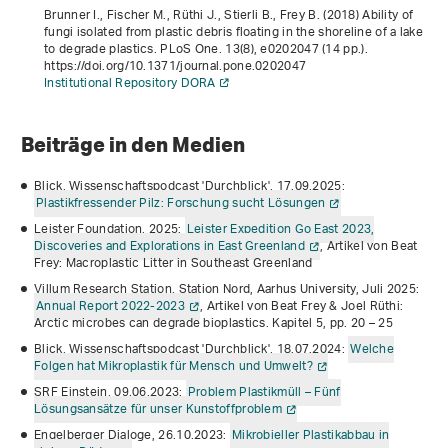
Brunner I., Fischer M., Rüthi J., Stierli B., Frey B. (2018) Ability of
fungi isolated from plastic debris floating in the shoreline of a lake
to degrade plastics. PLoS One.
13
(8), e0202047 (14 pp.).
https://doi.org/10.1371/journal.pone.0202047
Institutional Repository DORA
Beiträge in den Medien
Blick, Wissenschaftspodcast 'Durchblick', 17.09.2025:
Plastikfressender Pilz: Forschung sucht Lösungen
Leister Foundation, 2025:
Leister Expedition Go East 2023,
Discoveries and Explorations in East Greenland
, Artikel von Beat
Frey: Macroplastic Litter in Southeast Greenland
Villum Research Station, Station Nord, Aarhus University, Juli 2025:
Annual Report 2022-2023
, Artikel von Beat Frey & Joel Rüthi:
Arctic microbes can degrade bioplastics. Kapitel 5, pp. 20 – 25
Blick, Wissenschaftspodcast 'Durchblick', 18.07.2024:
Welche
Folgen hat Mikroplastik für Mensch und Umwelt?
SRF Einstein, 09.06.2023:
Problem Plastikmüll – Fünf
Lösungsansätze für unser Kunstoffproblem
Engelberger Dialoge, 26.10.2023:
Mikrobieller Plastikabbau in