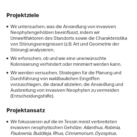
Projektziele
Wir untersuchen, was die Ansiedlung von invasiven
Neophytengehölzen beeinflusst, indem wir
Umweltfaktoren des Standorts sowie die Charakteristika
von Störungsereignissen (z.B. Art und Geometrie der
Störung) analysieren.
Wir erforschen, ob und wie eine unerwünschte
Kolonisierung verhindert oder minimiert werden kann.
Wir werden versuchen, Strategien für die Planung und
Durchführung von waldbaulichen Eingriffen
vorzuschlagen, die darauf abzielen, die Ansiedlung und
Ausbreitung von invasiven Neophyten zu vermeiden
(Entscheidungshilfe).
Projektansatz
Wir fokussieren auf die im Tessin meist verbreiteten
invasiven neophytischen Gehölze:
Ailanthus
,
Robinia
,
Paulownia
,
Buddleja
,
Rhus
,
Cinnamonum
,
Dyospirus
,