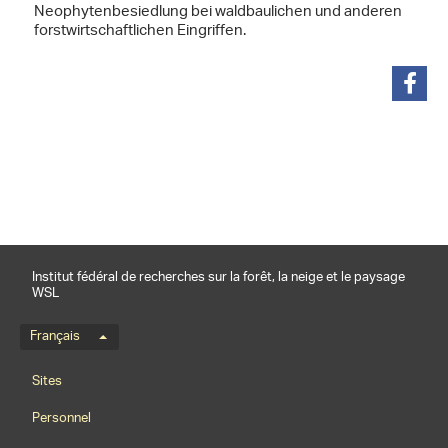
Neophytenbesiedlung bei waldbaulichen und anderen
forstwirtschaftlichen Eingriffen.
partager
Institut fédéral de recherches sur la forêt, la neige et le paysage
WSL
Menu de langue
Français
Footernavigation
Sites
Personnel