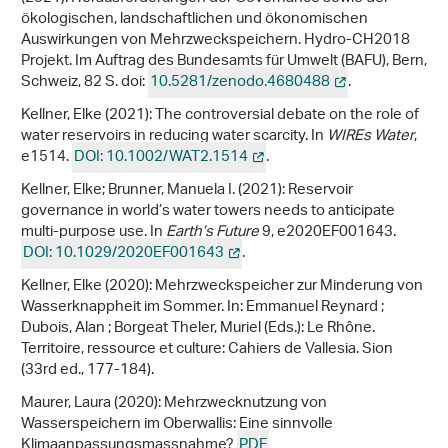
ökologischen, landschaftlichen und ökonomischen
Auswirkungen von Mehrzweckspeichern. Hydro-CH2018
Projekt. Im Auftrag des Bundesamts für Umwelt (BAFU), Bern,
Schweiz, 82 S. doi:
10.5281/zenodo.4680488
.
Kellner, Elke (2021): The controversial debate on the role of
water reservoirs in reducing water scarcity. In
WIREs Water
,
e1514.
DOI: 10.1002/WAT2.1514
.
Kellner, Elke; Brunner, Manuela I. (2021): Reservoir
governance in world’s water towers needs to anticipate
multi-purpose use. In
Earth’s Future
9, e2020EF001643.
DOI: 10.1029/2020EF001643
.
Kellner, Elke (2020): Mehrzweckspeicher zur Minderung von
Wasserknappheit im Sommer. In: Emmanuel Reynard ;
Dubois, Alan ; Borgeat Theler, Muriel (Eds.): Le Rhône.
Territoire, ressource et culture: Cahiers de Vallesia. Sion
(33rd ed., 177-184).
Maurer, Laura (2020): Mehrzwecknutzung von
Wasserspeichern im Oberwallis: Eine sinnvolle
Klimaanpassungsmassnahme?
PDF