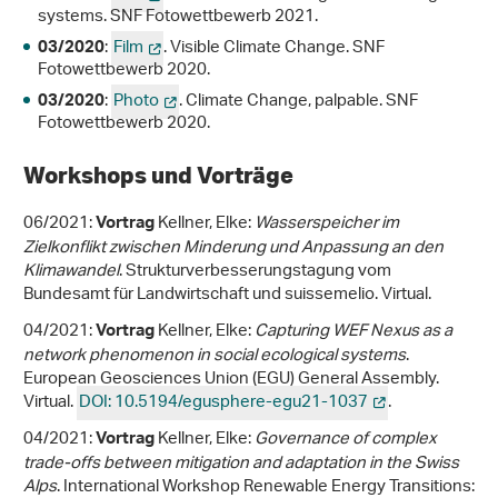
systems. SNF Fotowettbewerb 2021.
:
Film
. Visible Climate Change. SNF
03/2020
Fotowettbewerb 2020.
:
Photo
. Climate Change, palpable. SNF
03/2020
Fotowettbewerb 2020.
Workshops und Vorträge
06/2021:
Kellner, Elke:
Wasserspeicher im
Vortrag
Zielkonflikt zwischen Minderung und Anpassung an den
Klimawandel
. Strukturverbesserungstagung vom
Bundesamt für Landwirtschaft und suissemelio. Virtual.
04/2021:
Kellner, Elke:
Capturing WEF Nexus as a
Vortrag
network phenomenon in social ecological systems
.
European Geosciences Union (EGU) General Assembly.
Virtual.
DOI: 10.5194/egusphere-egu21-1037
.
04/2021:
Kellner, Elke:
Governance of complex
Vortrag
trade-offs between mitigation and adaptation in the Swiss
Alps
. International Workshop Renewable Energy Transitions: