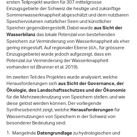
ersten Teilprojekt wurden für 307 mittelgrosse
Einzugsgebiete der Schweiz die heutige und zukünftige
Sommerwasserknappheit abgeschätzt und dem nutzbaren
Speichervolumen natürlicher Seen und künstlicher
Speicher gegenübergestellt. Dabei wurde
aus Sicht der
das lokale Potenzial von bestehenden
Wasserbilanz
Speichern zur Verminderung von Wasserknappheit als eher
gering eingestuft. Auf regionaler Ebene (d.h., für grössere
Einzugsgebiete) wurde jedoch aufgezeigt, dass ein
Potenzial zur Verminderung der Wasserknappheit
vorhanden ist (Brunner et al. 2019).
Im zweiten Teil des Projektes wurde analysiert, welche
Herausforderungen sich
aus Sicht der Governance, der
Ökologie, des Landschaftsschutzes und der Ökonomie
für die Mehrzwecknutzung von Speichern stellen, und wie
diese gelöst werden können. Der vorliegende
Synthesebericht zeigt, welche
für
Herausforderungen
Wassernutzungen von Speichern in der Schweiz von
besonderer Bedeutung sind:
Mangelnde
zu hydrologischen und
Datengrundlage