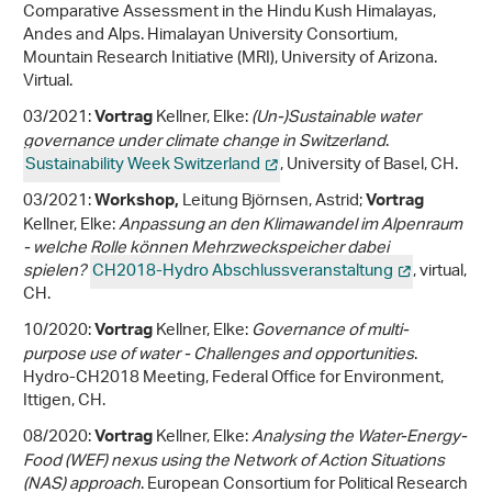
Comparative Assessment in the Hindu Kush Himalayas,
Andes and Alps. Himalayan University Consortium,
Mountain Research Initiative (MRI), University of Arizona.
Virtual.
03/2021:
Kellner, Elke:
(Un-)Sustainable water
Vortrag
governance under climate change in Switzerland
.
Sustainability Week Switzerland
, University of Basel, CH.
03/2021:
Leitung Björnsen, Astrid;
Workshop,
Vortrag
Kellner, Elke:
Anpassung an den Klimawandel im Alpenraum
- welche Rolle können Mehrzweckspeicher dabei
spielen?
CH2018-Hydro Abschlussveranstaltung
, virtual,
CH.
10/2020:
Kellner, Elke:
Governance of multi-
Vortrag
purpose use of water - Challenges and opportunities
.
Hydro-CH2018 Meeting, Federal Office for Environment,
Ittigen, CH.
08/2020:
Kellner, Elke:
Analysing the Water-Energy-
Vortrag
Food (WEF) nexus using the Network of Action Situations
(NAS) approach
. European Consortium for Political Research