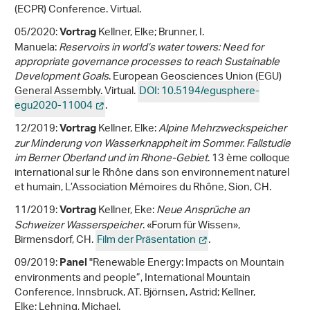
(ECPR) Conference. Virtual.
05/2020:
Kellner, Elke; Brunner, I.
Vortrag
Manuela:
Reservoirs in world’s water towers: Need for
appropriate governance processes to reach Sustainable
Development Goals
. European Geosciences Union (EGU)
General Assembly. Virtual.
DOI: 10.5194/egusphere-
egu2020-11004
.
12/2019:
Kellner, Elke:
Alpine Mehrzweckspeicher
Vortrag
zur Minderung von Wasserknappheit im Sommer.
Fallstudie
im Berner Oberland und im Rhone-Gebiet
. 13 ème colloque
international sur le Rhône dans son environnement naturel
et humain, L’Association Mémoires du Rhône, Sion, CH.
11/2019:
Kellner, Eke:
Neue Ansprüche an
Vortrag
Schweizer Wasserspeicher
. «Forum für Wissen»,
Birmensdorf, CH.
Film der Präsentation
.
09/2019:
"Renewable Energy: Impacts on Mountain
Panel
environments and people”, International Mountain
Conference, Innsbruck, AT. Björnsen, Astrid; Kellner,
Elke; Lehning, Michael.