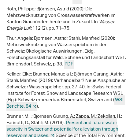
Roth, Philippe; Björnsen, Astrid (2020): Die
Mehrzwecknutzung von Grosswasserkraftwerken im
Kanton Graubünden heute und in Zukunft. In
Wasser
Energie Luft
112 (2), pp. 71–75.
Thür, Angela; Björnsen, Astrid; Stähli, Manfred (2020):
Mehrzwecknutzung von Wasserspeichern in der
Schweiz: Ökologische Auswirkungen. Eidg.
Forschungsanstalt für Wald, Schnee und Landschaft WSL.
Birmensdorf, Schweiz, p 38.
PDF
Kellner, Elke; Brunner, Manuela I.; Björnsen Gurung, Astrid;
Stähli, Manfred (2019): Verhandelbar? Neue Ansprüche an
Schweizer Wasserspeicher. pp. 37-40. In: Swiss Federal
Institute for Forest, Snow and Landscape Research WSL
(Hg.): Schweiz erneuerbar. Birmensdorf, Switzerland (
WSL
Berichte, 84
).
Brunner, M.I.; Björnsen Gurung, A.; Zappa, M.; Zekollari, H.;
Farinotti, D.; Stähli, M. (2019).
Present and future water
scarcity in Switzerland: potential for alleviation through
reservoirs and lakes.
Science of the Total Environment,