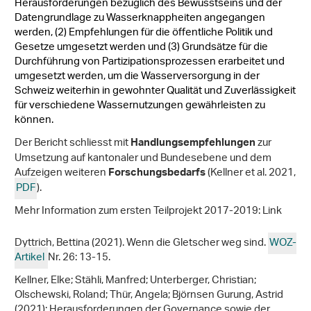
Herausforderungen bezüglich des Bewusstseins und der
Datengrundlage zu Wasserknappheiten angegangen
werden, (2) Empfehlungen für die öffentliche Politik und
Gesetze umgesetzt werden und (3) Grundsätze für die
Durchführung von Partizipationsprozessen erarbeitet und
umgesetzt werden, um die Wasserversorgung in der
Schweiz weiterhin in gewohnter Qualität und Zuverlässigkeit
für verschiedene Wassernutzungen gewährleisten zu
können.
Der Bericht schliesst mit
zur
Handlungsempfehlungen
Umsetzung auf kantonaler und Bundesebene und dem
Aufzeigen weiteren
(Kellner et al. 2021,
Forschungsbedarfs
PDF
).
Mehr Information zum ersten Teilprojekt 2017-2019: Link
Dyttrich, Bettina (2021). Wenn die Gletscher weg sind.
WOZ-
Artikel
Nr. 26: 13-15.
Kellner, Elke; Stähli, Manfred; Unterberger, Christian;
Olschewski, Roland; Thür, Angela; Björnsen Gurung, Astrid
(2021): Herausforderungen der Governance sowie der