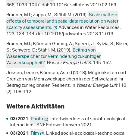
666, 1033-1047. doi: 10.1016/j.scitotenv.2019.02.169
Brunner, M.I.; Zappa, M.; Stähli, M. (2019).
Scale matters:
effects of temporal and spatial data resolution on water
scarcity assessments.
Advances in Water Resources,
123, 134-144. doi: 10.1016/j.advwatres.2018.11.013
Brunner, M.I.; Björnsen Gurung, A.; Speerli, J.; Kytzia, S.; Bieler,
S.; Schwere, D.; Stähli, M. (2019).
Beitrag von
Wasserspeicher zur Verminderung zukünftiger
Wasserknappheit?
Wasser Energie Luft
3: 145-152.
Jossen, Leonie; Björnsen, Astrid (2018): Möglichkeiten und
Grenzen von Mehrzweckspeichern in der Schweiz und ihr
Beitrag zur regionalen Resilienz. In
Wasser Energie Luft
110
(2), 108-112.
Weitere Aktivitäten
:
Photo
. Intertwinedness of social-ecological
03/2021
interactions. SNF Fotowettbewerb 2021.
:
Film
. Linked social-ecological-technological
03/2021