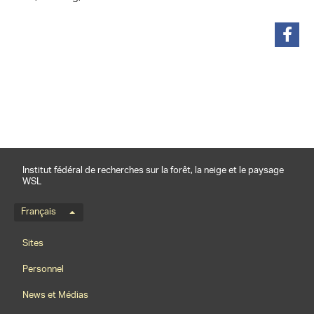
partager
Institut fédéral de recherches sur la forêt, la neige et le paysage
WSL
Menu de langue
Français
Footernavigation
Sites
Personnel
News et Médias