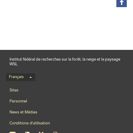
partager
Institut fédéral de recherches sur la forêt, la neige et le paysage
WSL
Menu de langue
Français
Footernavigation
Sites
Personnel
News et Médias
Conditions d'utilisation