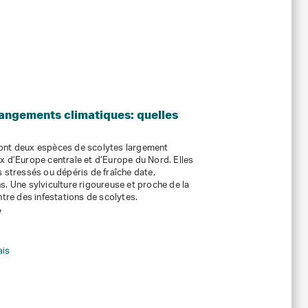
hangements climatiques: quelles
sont deux espèces de scolytes largement
x d’Europe centrale et d’Europe du Nord. Elles
s stressés ou dépéris de fraîche date,
s. Une sylviculture rigoureuse et proche de la
ntre des infestations de scolytes.
7
ais