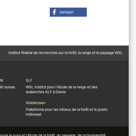
partager
Institut fédéral de recherches sur la forêt, la neige et le paysage WSL
N)
SLF
êt suisse.
WSL Institut pour l’étude de la neige et des
avalanches SLF à Davos
Waldwissen
Plateforme pour les milieux de la forêt et le public
intéressé
e le suivi et l’étude de la forêt, du paysage, de la biodiversité,