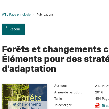
WSL Page principale
Publications
Retour
Forêts et changements c
Éléments pour des strat
d'adaptation
Auteurs:
A.R. Plue
Année de parution:
2016
Taille:
454 Pag
Télécharger
Télé