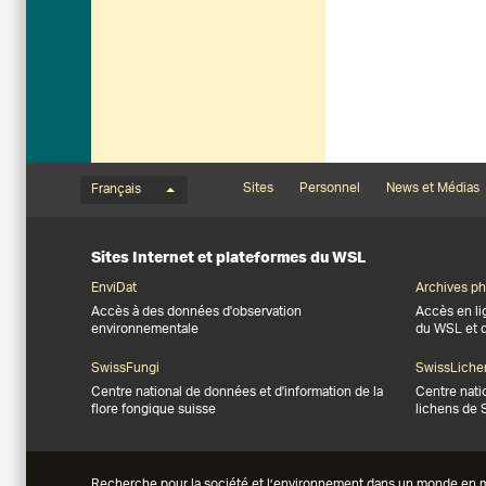
Menu de langue
Footernavigation
Sites
Personnel
News et Médias
Français
Sites Internet et plateformes du WSL
EnviDat
Archives ph
Accès à des données d'observation
Accès en li
environnementale
du WSL et 
SwissFungi
SwissLiche
Centre national de données et d'information de la
Centre nati
flore fongique suisse
lichens de 
Recherche pour la société et l’environnement dans un monde en mutati