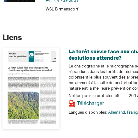
+41 44 739 2837
WSL Birmensdorf
Liens
La forêt suisse face aux c
évolutions attendre?
Le chalcographe et le micrographe 
répandues dans les forêts de résineu
colonisent le plus souvent des arbre
notamment à la suite de perturbation
nature est la meilleure prévention co
Notice pour le praticien 59
201
Télécharger
Langues disponibles:
Allemand
,
Franç