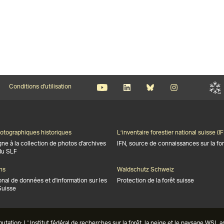
Conditions d'utilisation
otographiques historiques
L’inventaire forestier national suisse (IF
gne à la collection de photos d'archives
IFN, source de connaissances sur la for
du SLF
ns
Waldschutz Schweiz
onal de données et d'information sur les
Protection de la forêt suisse
Suisse
on: L' Institut fédéral de recherches sur la forêt, la neige et le paysage WSL assur