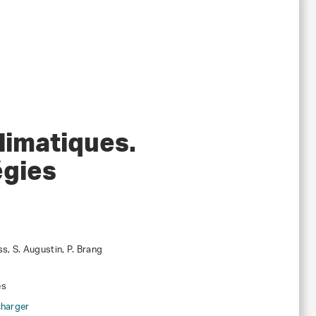
limatiques.
égies
ss, S. Augustin, P. Brang
es
charger