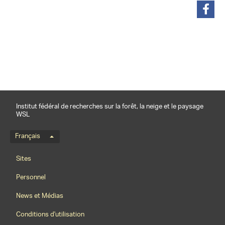
partager
Institut fédéral de recherches sur la forêt, la neige et le paysage
WSL
Menu de langue
Français
Footernavigation
Sites
Personnel
News et Médias
Conditions d'utilisation