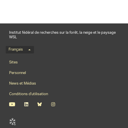
Institut fédéral de recherches sur la forêt, la neige et le paysage
WSL
Menu de langue
Français
Footernavigation
Sites
Personnel
News et Médias
Conditions d'utilisation